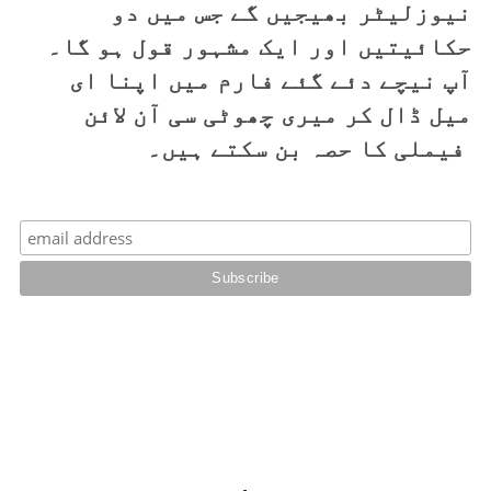
نیوزلیٹر بھیجیں گے جس میں دو 
حکائیتیں اور ایک مشہور قول ہو گا۔ 
آپ نیچے دئے گئے فارم میں اپنا ای 
میل ڈال کر میری چھوٹی سی آن لائن 
فیملی کا حصہ بن سکتے ہیں۔ 