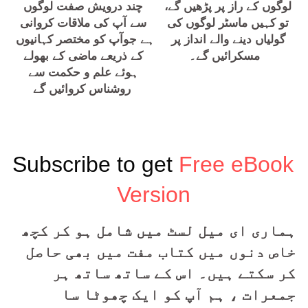
لوگوں کے راز پر پڑھیں گے، 
چند درویش صفت لوگوں 
تو کہیں ماسٹر لوگوں کی 
سے آپ کی ملاقات کروانی 
گولیاں دینے والے انداز پر 
ہے جوآپ کو مختصر کہانیوں 
مسکرائیں گے۔ 
کے ذریعے ماضی کے بھولے 
ہوئے علم و حکمت سے 
روشناس کروائیں گے
Subscribe to get 
Free eBook 
Version
ہماری ای میل لسٹ میں شامل ہو کر کچھ 
خاص دنوں میں کتاب مفت میں بھی حاصل 
کر سکتے ہیں۔ اس کے ساتھ ساتھ ہر 
جمعرات ، ہم آپ کو ایک چھوٹا سا 