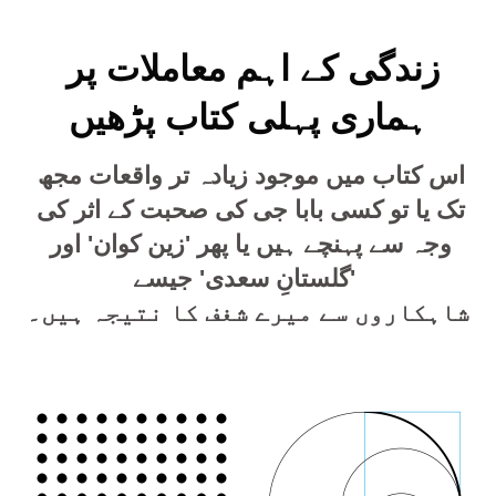
زندگی کے اہم معاملات پر 
ہماری پہلی کتاب پڑھیں
اس کتاب میں موجود زیادہ تر واقعات مجھ 
تک یا تو کسی بابا جی کی صحبت کے اثر کی 
وجہ سے پہنچے ہیں یا پھر 'زین کوان' اور 
'گلستانِ سعدی' جیسے 
شاہکاروں سے میرے شغف کا نتیجہ ہیں۔