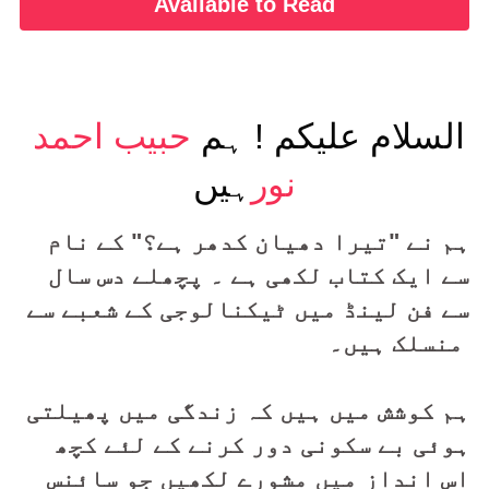
Available to Read
السلام علیکم ! 
ہم 
حبیب احمد 
نور
ہیں
ہم نے "تیرا دھیان کدھر ہے؟" کے نام 
سے ایک کتاب لکھی ہے ۔ پچھلے دس سال 
سے فن لینڈ میں ٹیکنالوجی کے شعبے سے 
منسلک ہیں۔ 
ہم کوشش میں ہیں کہ زندگی میں پھیلتی 
ہوئی بے سکونی دور کرنے کے لئے کچھ 
اس انداز میں مشورے لکھیں جو سائنس 