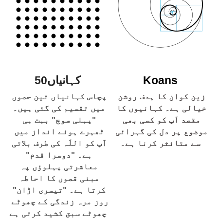
Koans
کہانیاں50
زین کوان کا ہدف روشن 
پچاس کہانیاں تین حصوں 
خیالی ہے۔ کہانیوں کا 
میں تقسیم کی گئی ہیں۔ 
مقصد آپ کو کسی بھی 
"پہلی سوچ" بہت ہی 
موضوع پر دل کی گہرائی 
ٹھہرے ہوئے انداز میں 
سے متائثر کرنا ہے۔
آپ کو اللَٰہ کی طرف بلاتی 
ہے۔ "دوسرا قدم" 
معاشرتی پہلوؤں پہ 
مبنی قصوں کا احاطہ 
کرتا ہے۔ "تیسری اڑان" 
روز مرہ زندگی کے چھوٹے 
چھوٹے سبق کشید کرتی ہے