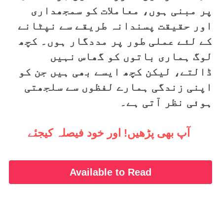
پر مبنی ہوں، معاملات کو سمجھداری 
اور حقیقت پسندانہ طریقے سے نپٹانے 
کے لئے عملی طور پر مددگار ہوں۔ کچھ 
لوگ ہماری باتوں کو گھاس نہیں 
ڈالتے، لیکن کچھ ایسے بھی ہیں جن کو 
اپنی زندگی ہمارے لفظوں سے سلجھتی 
ہوئی نظر آتی ہے۔
آپ بھی پڑھیں! اور خود فیصلہ کیجئے 
Available to Read